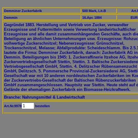
Demminer Zuckerfabrik
500 Mark, Lit.B
Art.
Demmin
16.Apr. 1884
EUR 
Gegründet 1883. Herstellung und Vertrieb von Zucker, verwandter
Erzeugnisse und Futtermitteln sowie Verwertung landwirtschaftlicher
Erzeugnisse und alle damit zusammenhängenden Geschäfte, auch di
Beteiligung an ähnlichen Unternehmungen usw. Erzeugnisse: Rohzuc
vollwertige Zuckerschnitzel; Nebenerzeugnisse: Grünschnitzel,
Trockenschnitzel, Melasse; Abfallprodukte: Scheideschlamm. Bis 2.5.
lautete die Firma: Demminer Zuckerfabrik, danach: Zuckerfabrik AG in
Demmin. Beteiligungen bis 1945: 1. Zuckerraffinerie Itzehoe AG, Itzeho
Zuckervertriebsgesellschaft Stettin, Stettin. 3. Baltische Zuckersiedere
Vertriebsgesellschaft GmbH, Stettin. 4. Delitzscher Rübensamenzucht
GmbH, Delitzsch. 5. Pommersche Provinzial-Zuckersiederei AG, Stetti
Gesellschaft war mit 10 anderen norddeutschen Zuckerfabriken im Ko
der Zuckervertriebs-Gesellschaft der Baltischen Rübenzuckerfabriken
GmbH zusammengeschlossen. Hauptsitz war Stettin. Heute steht auf
Gelände der ehemaligen Zuckerfabrik ein Biomasse-Heizkraftwerk.
Branche: Nahrungsmittel & Landwirtschaft
Art.Nr.9978
bestellen