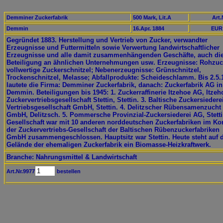
Demminer Zuckerfabrik
500 Mark, Lit.A
Art.
Demmin
16.Apr. 1884
EUR 
Gegründet 1883. Herstellung und Vertrieb von Zucker, verwandter
Erzeugnisse und Futtermitteln sowie Verwertung landwirtschaftlicher
Erzeugnisse und alle damit zusammenhängenden Geschäfte, auch di
Beteiligung an ähnlichen Unternehmungen usw. Erzeugnisse: Rohzuc
vollwertige Zuckerschnitzel; Nebenerzeugnisse: Grünschnitzel,
Trockenschnitzel, Melasse; Abfallprodukte: Scheideschlamm. Bis 2.5.
lautete die Firma: Demminer Zuckerfabrik, danach: Zuckerfabrik AG in
Demmin. Beteiligungen bis 1945: 1. Zuckerraffinerie Itzehoe AG, Itzeho
Zuckervertriebsgesellschaft Stettin, Stettin. 3. Baltische Zuckersiedere
Vertriebsgesellschaft GmbH, Stettin. 4. Delitzscher Rübensamenzucht
GmbH, Delitzsch. 5. Pommersche Provinzial-Zuckersiederei AG, Stetti
Gesellschaft war mit 10 anderen norddeutschen Zuckerfabriken im Ko
der Zuckervertriebs-Gesellschaft der Baltischen Rübenzuckerfabriken
GmbH zusammengeschlossen. Hauptsitz war Stettin. Heute steht auf
Gelände der ehemaligen Zuckerfabrik ein Biomasse-Heizkraftwerk.
Branche: Nahrungsmittel & Landwirtschaft
Art.Nr.9977
bestellen