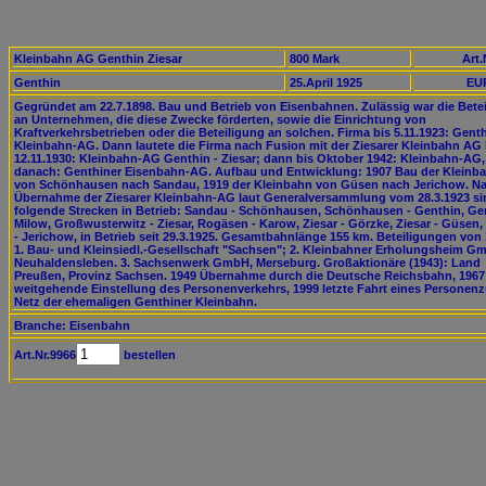
Kleinbahn AG Genthin Ziesar
800 Mark
Art.
Genthin
25.April 1925
EUR
Gegründet am 22.7.1898. Bau und Betrieb von Eisenbahnen. Zulässig war die Bete
an Unternehmen, die diese Zwecke förderten, sowie die Einrichtung von
Kraftverkehrsbetrieben oder die Beteiligung an solchen. Firma bis 5.11.1923: Gent
Kleinbahn-AG. Dann lautete die Firma nach Fusion mit der Ziesarer Kleinbahn AG 
12.11.1930: Kleinbahn-AG Genthin - Ziesar; dann bis Oktober 1942: Kleinbahn-AG,
danach: Genthiner Eisenbahn-AG. Aufbau und Entwicklung: 1907 Bau der Kleinb
von Schönhausen nach Sandau, 1919 der Kleinbahn von Güsen nach Jerichow. N
Übernahme der Ziesarer Kleinbahn-AG laut Generalversammlung vom 28.3.1923 si
folgende Strecken in Betrieb: Sandau - Schönhausen, Schönhausen - Genthin, Gen
Milow, Großwusterwitz - Ziesar, Rogäsen - Karow, Ziesar - Görzke, Ziesar - Güsen
- Jerichow, in Betrieb seit 29.3.1925. Gesamtbahnlänge 155 km. Beteiligungen von
1. Bau- und Kleinsiedl.-Gesellschaft "Sachsen"; 2. Kleinbahner Erholungsheim G
Neuhaldensleben. 3. Sachsenwerk GmbH, Merseburg. Großaktionäre (1943): Land
Preußen, Provinz Sachsen. 1949 Übernahme durch die Deutsche Reichsbahn, 1967
weitgehende Einstellung des Personenverkehrs, 1999 letzte Fahrt eines Personen
Netz der ehemaligen Genthiner Kleinbahn.
Branche: Eisenbahn
Art.Nr.9966
bestellen