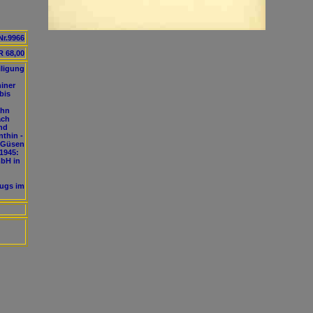
Nr.9966
 68,00
iligung
hiner
bis
ahn
ach
nd
thin -
, Güsen
 1945:
mbH in
zugs im