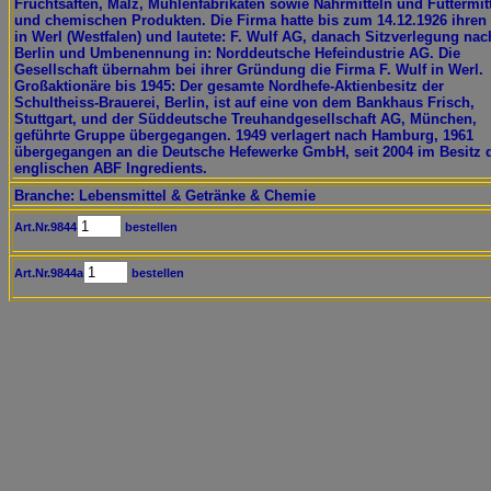
Fruchtsäften, Malz, Mühlenfabrikaten sowie Nährmitteln und Futtermit
und chemischen Produkten. Die Firma hatte bis zum 14.12.1926 ihren 
in Werl (Westfalen) und lautete: F. Wulf AG, danach Sitzverlegung nac
Berlin und Umbenennung in: Norddeutsche Hefeindustrie AG. Die
Gesellschaft übernahm bei ihrer Gründung die Firma F. Wulf in Werl.
Großaktionäre bis 1945: Der gesamte Nordhefe-Aktienbesitz der
Schultheiss-Brauerei, Berlin, ist auf eine von dem Bankhaus Frisch,
Stuttgart, und der Süddeutsche Treuhandgesellschaft AG, München,
geführte Gruppe übergegangen. 1949 verlagert nach Hamburg, 1961
übergegangen an die Deutsche Hefewerke GmbH, seit 2004 im Besitz 
englischen ABF Ingredients.
Branche: Lebensmittel & Getränke & Chemie
Art.Nr.9844
bestellen
Art.Nr.9844a
bestellen