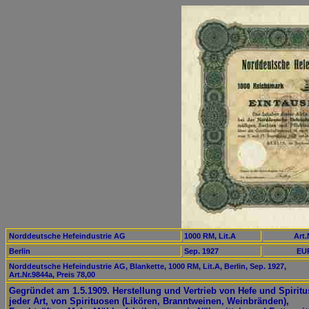
Norddeutsche Hefeindustrie AG
1000 RM, Lit.A
Art.
Berlin
Sep. 1927
EUR
Norddeutsche Hefeindustrie AG, Blankette, 1000 RM, Lit.A, Berlin, Sep. 1927,
Art.Nr.9844a, Preis 78,00
Gegründet am 1.5.1909. Herstellung und Vertrieb von Hefe und Spiritu
jeder Art, von Spirituosen (Likören, Branntweinen, Weinbränden),