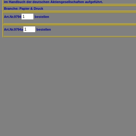
im Handbuch der deutschen Aktiengesellschaften aufgeführt.
Branche: Papier & Druck
Art.Nr.9794
bestellen
Art.Nr.9794a
bestellen