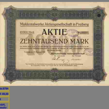
Nr.9794
 49,00
R
mbH,
 mehr