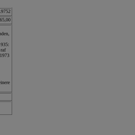
.9752
65,00
nden,
1935:
raf
 1973
inere