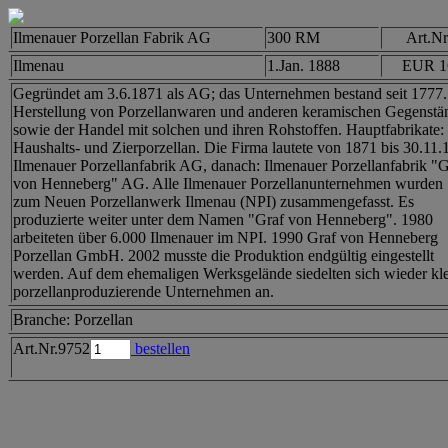
Ilmenauer Porzellan Fabrik AG
300 RM
Art.Nr
Ilmenau
1.Jan. 1888
EUR 1
Gegründet am 3.6.1871 als AG; das Unternehmen bestand seit 1777.
Herstellung von Porzellanwaren und anderen keramischen Gegenstä
sowie der Handel mit solchen und ihren Rohstoffen. Hauptfabrikate:
Haushalts- und Zierporzellan. Die Firma lautete von 1871 bis 30.11.
Ilmenauer Porzellanfabrik AG, danach: Ilmenauer Porzellanfabrik "G
von Henneberg" AG. Alle Ilmenauer Porzellanunternehmen wurden
zum Neuen Porzellanwerk Ilmenau (NPI) zusammengefasst. Es
produzierte weiter unter dem Namen "Graf von Henneberg". 1980
arbeiteten über 6.000 Ilmenauer im NPI. 1990 Graf von Henneberg
Porzellan GmbH. 2002 musste die Produktion endgültig eingestellt
werden. Auf dem ehemaligen Werksgelände siedelten sich wieder kle
porzellanproduzierende Unternehmen an.
Branche: Porzellan
Art.Nr.9752
bestellen