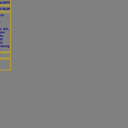
Nr.9670
 58,00
uch
r
s- AG,
 der
de.
dt
it
ündung
.