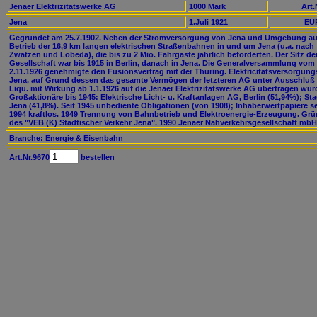
Jenaer Elektrizitätswerke AG
1000 Mark
Art.
Jena
1.Juli 1921
EUR
Gegründet am 25.7.1902. Neben der Stromversorgung von Jena und Umgebung a
Betrieb der 16,9 km langen elektrischen Straßenbahnen in und um Jena (u.a. nach
Zwätzen und Lobeda), die bis zu 2 Mio. Fahrgäste jährlich beförderten. Der Sitz de
Gesellschaft war bis 1915 in Berlin, danach in Jena. Die Generalversammlung vom
2.11.1926 genehmigte den Fusionsvertrag mit der Thüring. Elektricitätsversorgung
Jena, auf Grund dessen das gesamte Vermögen der letzteren AG unter Ausschluß
Liqu. mit Wirkung ab 1.1.1926 auf die Jenaer Elektrizitätswerke AG übertragen wur
Großaktionäre bis 1945: Elektrische Licht- u. Kraftanlagen AG, Berlin (51,94%); Sta
Jena (41,8%). Seit 1945 unbediente Obligationen (von 1908); Inhaberwertpapiere se
1994 kraftlos. 1949 Trennung von Bahnbetrieb und Elektroenergie-Erzeugung. Gr
des "VEB (K) Städtischer Verkehr Jena". 1990 Jenaer Nahverkehrsgesellschaft mbH
Branche: Energie & Eisenbahn
Art.Nr.9670
bestellen