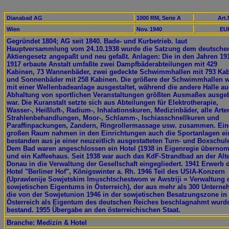
Dianabad AG
1000 RM, Serie A
Art.
Wien
Nov. 1940
EUR
Gegründet 1804; AG seit 1840. Bade- und Kurbetrieb. laut
Hauptversammlung vom 24.10.1938 wurde die Satzung dem deutsche
Aktiengesetz angepaßt und neu gefaßt. Anlagen: Die in den Jahren 19
1917 erbaute Anstalt umfaßte zwei Dampfbäderabteilungen mit 429
Kabinen, 73 Wannenbäder, zwei gedeckte Schwimmhallen mit 793 Ka
und Sonnenbäder mit 258 Kabinen. Die größere der Schwimmhallen 
mit einer Wellenbadeanlage ausgestaltet, während die andere Halle au
Abhaltung von sportlichen Veranstaltungen größten Ausmaßes ausge
war. Die Kuranstalt setzte sich aus Abteilungen für Elektrotherapie,
Wasser-, Heißluft-, Radium-, Inhalationskuren, Medizinbäder, alle Arte
Strahlenbehandlungen, Moor-, Schlamm-, Ischiasschnellkuren und
Paraffinpackungen, Zandern, Ringrollermassage usw. zusammen. Ei
großen Raum nahmen in den Einrichtungen auch die Sportanlagen ein
bestanden aus je einer neuzeitlich ausgestatteten Turn- und Boxschul
Dem Bad waren angeschlossen ein Hotel (1938 in Eigenregie überno
und ein Kaffeehaus. Seit 1938 war auch das KdF-Strandbad an der Alt
Donau in die Verwaltung der Gesellschaft eingegliedert. 1941 Erwerb 
Hotel "Berliner Hof", Königswinter a. Rh. 1946 Teil des USIA-Konzern
(Uprawlenije Sowjetskim Imuschtschestwom w Awstriji = Verwaltung 
sowjetischen Eigentums in Österreich), der aus mehr als 300 Untern
die von der Sowjetunion 1946 in der sowjetischen Besatzungszone in
Österreich als Eigentum des deutschen Reiches beschlagnahmt wurd
bestand. 1955 Übergabe an den österreichischen Staat.
Branche: Medizin & Hotel