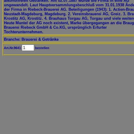
alkoholfreien Getränken. Am 02.07.1887 wurde die Firma in eine AG
ungewandelt. Laut Hauptversammlungsbeschluß vom 31.01.1938 Änd
der Firma in Riebeck-Brauerei AG. Beteiligungen (1943): 1. Actien-Bra
Neustadt-Magdeburg, Magdeburg. 2. Vereinsbrauerei AG, Greiz. 3. Bra
Krostitz AG, Krostitz. 4. Brauhaus Torgau AG, Torgau und viele weiter
Heute Mantel der AG noch existent, Marke übergegangen an die Brau
Brauerei Riebeck GmbH & Co.KG, ursprünglich Erfurter
Tochterunternehmen.
Branche: Brauerei & Getränke
Art.Nr.9641
bestellen