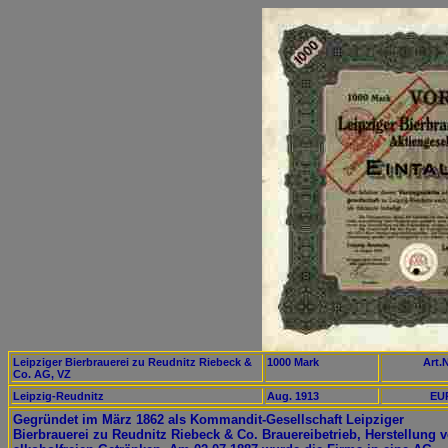
Leipziger Bierbrauerei zu Reudnitz Riebeck &
1000 Mark
Art.N
Co. AG, VZ
Leipzig-Reudnitz
Aug. 1913
EUR
Gegründet im März 1862 als Kommandit-Gesellschaft Leipziger
Bierbrauerei zu Reudnitz Riebeck & Co. Brauereibetrieb, Herstellung 