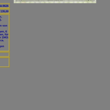
Nr.9626
135,00
h.
).
en von
en, 6
en, für
m 1943:
 ca.
gen