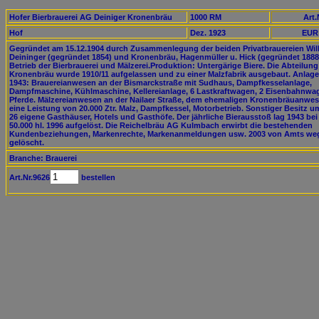
Hofer Bierbrauerei AG Deiniger Kronenbräu
1000 RM
Art.
Hof
Dez. 1923
EUR 
Gegründet am 15.12.1904 durch Zusammenlegung der beiden Privatbrauereien Wil
Deininger (gegründet 1854) und Kronenbräu, Hagenmüller u. Hick (gegründet 1888
Betrieb der Bierbrauerei und Mälzerei.Produktion: Untergärige Biere. Die Abteilung
Kronenbräu wurde 1910/11 aufgelassen und zu einer Malzfabrik ausgebaut. Anlag
1943: Brauereianwesen an der Bismarckstraße mit Sudhaus, Dampfkesselanlage,
Dampfmaschine, Kühlmaschine, Kellereianlage, 6 Lastkraftwagen, 2 Eisenbahnwag
Pferde. Mälzereianwesen an der Nailaer Straße, dem ehemaligen Kronenbräuanwes
eine Leistung von 20.000 Ztr. Malz, Dampfkessel, Motorbetrieb. Sonstiger Besitz u
26 eigene Gasthäuser, Hotels und Gasthöfe. Der jährliche Bierausstoß lag 1943 bei
50.000 hl. 1996 aufgelöst. Die Reichelbräu AG Kulmbach erwirbt die bestehenden
Kundenbeziehungen, Markenrechte, Markenanmeldungen usw. 2003 von Amts we
gelöscht.
Branche: Brauerei
Art.Nr.9626
bestellen