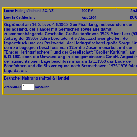
Leerer Heringsfischerei AG, VZ
100 RM
Art.
Leer in Ostfriesland
Apr. 1934
EUR
Gegründet am 16.5. bzw. 4.6.1905. See-Fischfang, insbesondere der
Heringsfang, der Handel mit Seefischen sowie alle damit
zusammenhängende Geschäfte. Großaktionär von 1943: Stadt Leer (50
Anfang der 1950er Jahre bereiteten die Absatzschwierigkeiten, der
Importdruck und der Preisverfall der Heringsfischerei große Sorge. U
dem zu begegnen beschloss man 1957 die Zusammenarbeit mit der
"Emder Heringsfischerei" und der Gesellschaft "Großer Kurfürst", am
6.11.1961 dann die Umwandlung in eine gemeinsame GmbH. Angesic
der aussichtslosen Lage beschloss man am 17.1.1969 das Ende der
Fangfahrten und die Sitzverlegung nach Bremerhaven; 1975/1976 folgt
Liquidation.
Branche: Nahrungsmittel & Handel
Art.Nr.9617
bestellen