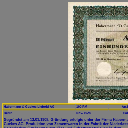
Habermann & Guckes Liebold AG
100 RM
Art.
Berlin
Nov. 1928
EUR
Gegründet am 13.01.1908. Gründung erfolgte unter der Firma Haberm
Guckes AG. Produktion von Zementwaren in der Fabrik der Niederlas