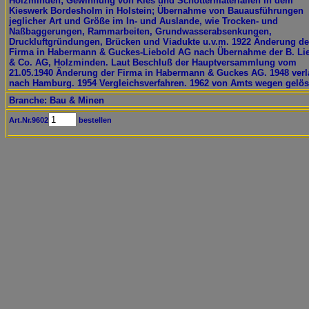
Holzminden; Gewinnung von Kies und Schottermaterialien in dem
Kieswerk Bordesholm in Holstein; Übernahme von Bauausführungen
jeglicher Art und Größe im In- und Auslande, wie Trocken- und
Naßbaggerungen, Rammarbeiten, Grundwasserabsenkungen,
Druckluftgründungen, Brücken und Viadukte u.v.m. 1922 Änderung de
Firma in Habermann & Guckes-Liebold AG nach Übernahme der B. Li
& Co. AG, Holzminden. Laut Beschluß der Hauptversammlung vom
21.05.1940 Änderung der Firma in Habermann & Guckes AG. 1948 verl
nach Hamburg. 1954 Vergleichsverfahren. 1962 von Amts wegen gelös
Branche: Bau & Minen
Art.Nr.9602
bestellen