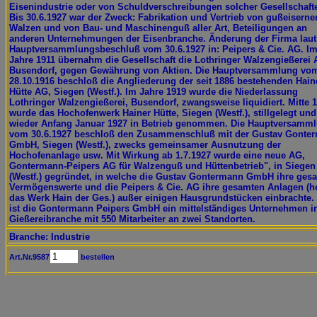
Eisenindustrie oder von Schuldverschreibungen solcher Gesellschaft
Bis 30.6.1927 war der Zweck: Fabrikation und Vertrieb von gußeiserne
Walzen und von Bau- und Maschinenguß aller Art, Beteiligungen an
anderen Unternehmungen der Eisenbranche. Änderung der Firma laut
Hauptversammlungsbeschluß vom 30.6.1927 in: Peipers & Cie. AG. I
Jahre 1911 übernahm die Gesellschaft die Lothringer Walzengießerei 
Busendorf, gegen Gewährung von Aktien. Die Hauptversammlung vo
28.10.1916 beschloß die Angliederung der seit 1886 bestehenden Hain
Hütte AG, Siegen (Westf.). Im Jahre 1919 wurde die Niederlassung
Lothringer Walzengießerei, Busendorf, zwangsweise liquidiert. Mitte 
wurde das Hochofenwerk Hainer Hütte, Siegen (Westf.), stillgelegt und
wieder Anfang Januar 1927 in Betrieb genommen. Die Hauptversamm
vom 30.6.1927 beschloß den Zusammenschluß mit der Gustav Gonte
GmbH, Siegen (Westf.), zwecks gemeinsamer Ausnutzung der
Hochofenanlage usw. Mit Wirkung ab 1.7.1927 wurde eine neue AG,
Gontermann-Peipers AG für Walzenguß und Hüttenbetrieb", in Siegen
(Westf.) gegründet, in welche die Gustav Gontermann GmbH ihre ges
Vermögenswerte und die Peipers & Cie. AG ihre gesamten Anlagen (h
das Werk Hain der Ges.) außer einigen Hausgrundstücken einbrachte.
ist die Gontermann Peipers GmbH ein mittelständiges Unternehmen i
Gießereibranche mit 550 Mitarbeiter an zwei Standorten.
Branche: Industrie
Art.Nr.9587
bestellen