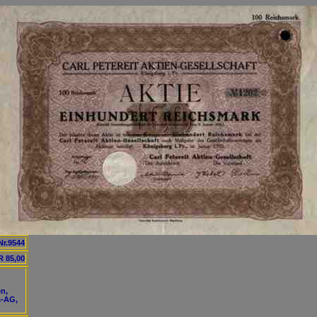
Nr.9544
 85,00
en,
s-AG,