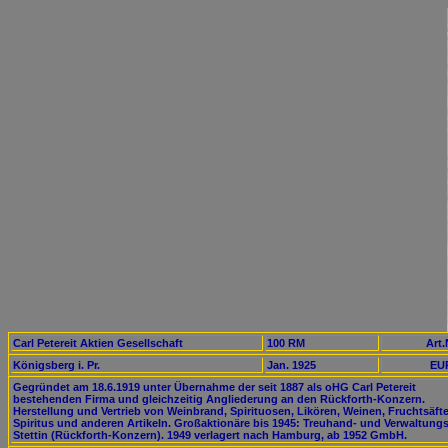
Carl Petereit Aktien Gesellschaft
100 RM
Art.
Königsberg i. Pr.
Jan. 1925
EUR
Gegründet am 18.6.1919 unter Übernahme der seit 1887 als oHG Carl Petereit
bestehenden Firma und gleichzeitig Angliederung an den Rückforth-Konzern.
Herstellung und Vertrieb von Weinbrand, Spirituosen, Likören, Weinen, Fruchtsäft
Spiritus und anderen Artikeln. Großaktionäre bis 1945: Treuhand- und Verwaltung
Stettin (Rückforth-Konzern). 1949 verlagert nach Hamburg, ab 1952 GmbH.