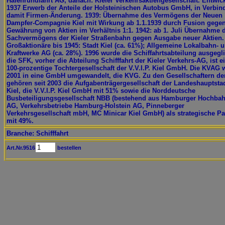
Hafenrundfahrt AG, danach: Kieler Verkehrsaktiengesellschaft. Entwic
1937 Erwerb der Anteile der Holsteinischen Autobus GmbH, in Verbi
damit Firmen-Änderung. 1939: Übernahme des Vermögens der Neuen
Dampfer-Compagnie Kiel mit Wirkung ab 1.1.1939 durch Fusion gege
Gewährung von Aktien im Verhältnis 1:1. 1942: ab 1. Juli Übernahme 
Sachvermögens der Kieler Straßenbahn gegen Ausgabe neuer Aktien.
Großaktionäre bis 1945: Stadt Kiel (ca. 61%); Allgemeine Lokalbahn- 
Kraftwerke AG (ca. 28%). 1996 wurde die Schiffahrtsabteilung ausgegli
die SFK, vorher die Abteilung Schifffahrt der Kieler Verkehrs-AG, ist e
100-prozentige Tochtergesellschaft der V.V.I.P. Kiel GmbH. Die KVAG
2001 in eine GmbH umgewandelt, die KVG. Zu den Gesellschaftern d
gehören seit 2003 die Aufgabenträgergesellschaft der Landeshauptsta
Kiel, die V.V.I.P. Kiel GmbH mit 51% sowie die Norddeutsche
Busbeteiligungsgesellschaft NBB (bestehend aus Hamburger Hochba
AG, Verkehrsbetriebe Hamburg-Holstein AG, Pinneberger
Verkehrsgesellschaft mbH, MC Minicar Kiel GmbH) als strategische Pa
mit 49%.
Branche: Schifffahrt
Art.Nr.9516
bestellen