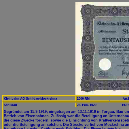
Kleinbahn AG Schildau-Mockrehna
1000 RM
Art.
Schildau
25. Feb. 1929
EUR 
Gegründet am 15.9.1919; eingetragen am 13.11.1919 in Torgau. Bau u
Betrieb von Eisenbahnen. Zulässig war die Beteiligung an Unternehm
die diese Zwecke fördern, sowie die Einrichtung von Kraftverkehrsbet
oder die Beteiligung an solchen. Die Strecke verlief von Mockrehna an
Hauptbahn Leipzig - Cottbus nach Schildau. Die Firma lautete bis