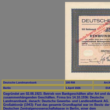
Deutsche Landmannbank
100 RM
Art.N
Berlin
1.April 1926
EUR
Gegründet am 02.08.1923. Betrieb von Bankgeschäften aller Art und d
zusammenhängenden Geschäften. Firma bis 14.10.1936: Deutsche
Landmannbank, danach: Deutsche Gewerbe- und Landkreditbank AG.
Großaktionär (1943): Fast das gesamte Grundkapital war im Besitz der
Deutschen Zentralgenossenschaftskasse in Berlin, einer dem