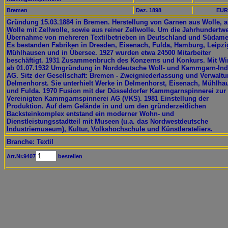
Bremen
Dez. 1898
EUR
Gründung 15.03.1884 in Bremen. Herstellung von Garnen aus Wolle, 
Wolle mit Zellwolle, sowie aus reiner Zellwolle. Um die Jahrhundertw
Übernahme von mehreren Textilbetrieben in Deutschland und Südame
Es bestanden Fabriken in Dresden, Eisenach, Fulda, Hamburg, Leipzi
Mühlhausen und in Übersee. 1927 wurden etwa 24500 Mitarbeiter
beschäftigt. 1931 Zusammenbruch des Konzerns und Konkurs. Mit W
ab 01.07.1932 Umgründung in Norddeutsche Woll- und Kammgarn-Ind
AG. Sitz der Gesellschaft: Bremen - Zweigniederlassung und Verwaltu
Delmenhorst. Sie unterhielt Werke in Delmenhorst, Eisenach, Mühlha
und Fulda. 1970 Fusion mit der Düsseldorfer Kammgarnspinnerei zur
Vereinigten Kammgarnspinnerei AG (VKS). 1981 Einstellung der
Produktion. Auf dem Gelände in und um den gründerzeitlichen
Backsteinkomplex entstand ein moderner Wohn- und
Dienstleistungsstadtteil mit Museen (u.a. das Nordwestdeutsche
Industriemuseum), Kultur, Volkshochschule und Künstlerateliers.
Branche: Textil
Art.Nr.9407
bestellen