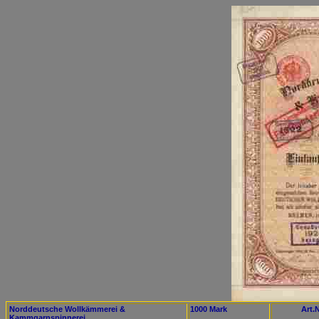
Norddeutsche Wollkämmerei &
1000 Mark
Art.N
Kammgarnspinnerei