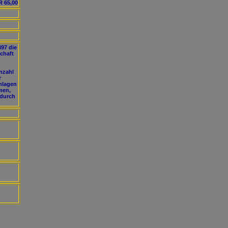
 65,00
897 die
chaft
nzahl
r
hlagen
men,
 durch