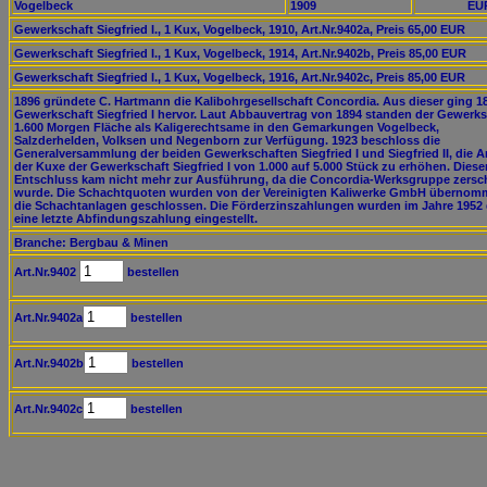
Vogelbeck
1909
EUR
Gewerkschaft Siegfried I., 1 Kux, Vogelbeck, 1910, Art.Nr.9402a, Preis 65,00 EUR
Gewerkschaft Siegfried I., 1 Kux, Vogelbeck, 1914, Art.Nr.9402b, Preis 85,00 EUR
Gewerkschaft Siegfried I., 1 Kux, Vogelbeck, 1916, Art.Nr.9402c, Preis 85,00 EUR
1896 gründete C. Hartmann die Kalibohrgesellschaft Concordia. Aus dieser ging 1
Gewerkschaft Siegfried I hervor. Laut Abbauvertrag von 1894 standen der Gewerks
1.600 Morgen Fläche als Kaligerechtsame in den Gemarkungen Vogelbeck,
Salzderhelden, Volksen und Negenborn zur Verfügung. 1923 beschloss die
Generalversammlung der beiden Gewerkschaften Siegfried I und Siegfried II, die A
der Kuxe der Gewerkschaft Siegfried I von 1.000 auf 5.000 Stück zu erhöhen. Diese
Entschluss kam nicht mehr zur Ausführung, da die Concordia-Werksgruppe zersc
wurde. Die Schachtquoten wurden von der Vereinigten Kaliwerke GmbH übernom
die Schachtanlagen geschlossen. Die Förderzinszahlungen wurden im Jahre 1952
eine letzte Abfindungszahlung eingestellt.
Branche: Bergbau & Minen
Art.Nr.9402
bestellen
Art.Nr.9402a
bestellen
Art.Nr.9402b
bestellen
Art.Nr.9402c
bestellen