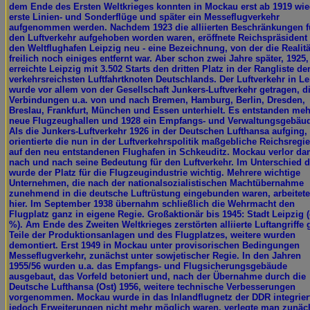
dem Ende des Ersten Weltkrieges konnten in Mockau erst ab 1919 wie
erste Linien- und Sonderflüge und später ein Messeflugverkehr
aufgenommen werden. Nachdem 1923 die alliierten Beschränkungen f
den Luftverkehr aufgehoben worden waren, eröffnete Reichspräsident
den Weltflughafen Leipzig neu - eine Bezeichnung, von der die Realitä
freilich noch einiges entfernt war. Aber schon zwei Jahre später, 1925,
erreichte Leipzig mit 3.502 Starts den dritten Platz in der Rangliste de
verkehrsreichsten Luftfahrtknoten Deutschlands. Der Luftverkehr in Le
wurde vor allem von der Gesellschaft Junkers-Luftverkehr getragen, d
Verbindungen u.a. von und nach Bremen, Hamburg, Berlin, Dresden,
Breslau, Frankfurt, München und Essen unterhielt. Es entstanden meh
neue Flugzeughallen und 1928 ein Empfangs- und Verwaltungsgebäu
Als die Junkers-Luftverkehr 1926 in der Deutschen Lufthansa aufging,
orientierte die nun in der Luftverkehrspolitik maßgebliche Reichsregi
auf den neu entstandenen Flughafen in Schkeuditz. Mockau verlor da
nach und nach seine Bedeutung für den Luftverkehr. Im Unterschied 
wurde der Platz für die Flugzeugindustrie wichtig. Mehrere wichtige
Unternehmen, die nach der nationalsozialistischen Machtübernahme
zunehmend in die deutsche Luftrüstung eingebunden waren, arbeitet
hier. Im September 1938 übernahm schließlich die Wehrmacht den
Flugplatz ganz in eigene Regie. Großaktionär bis 1945: Stadt Leipzig (
%). Am Ende des Zweiten Weltkrieges zerstörten alliierte Luftangriffe 
Teile der Produktionsanlagen und des Flugplatzes, weitere wurden
demontiert. Erst 1949 in Mockau unter provisorischen Bedingungen
Messeflugverkehr, zunächst unter sowjetischer Regie. In den Jahren
1955/56 wurden u.a. das Empfangs- und Flugsicherungsgebäude
ausgebaut, das Vorfeld betoniert und, nach der Übernahme durch die
Deutsche Lufthansa (Ost) 1956, weitere technische Verbesserungen
vorgenommen. Mockau wurde in das Inlandflugnetz der DDR integrier
jedoch Erweiterungen nicht mehr möglich waren, verlegte man zunäc