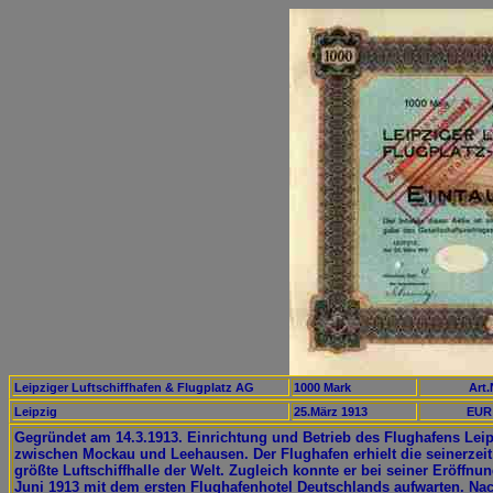
Leipziger Luftschiffhafen & Flugplatz AG
1000 Mark
Art.
Leipzig
25.März 1913
EUR 
Gegründet am 14.3.1913. Einrichtung und Betrieb des Flughafens Lei
zwischen Mockau und Leehausen. Der Flughafen erhielt die seinerzeit
größte Luftschiffhalle der Welt. Zugleich konnte er bei seiner Eröffnu
Juni 1913 mit dem ersten Flughafenhotel Deutschlands aufwarten. Na