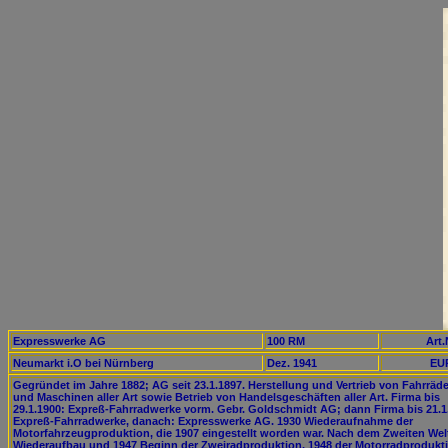
Expresswerke AG
100 RM
Art.
Neumarkt i.O bei Nürnberg
Dez. 1941
EUR
Gegründet im Jahre 1882; AG seit 23.1.1897. Herstellung und Vertrieb von Fahrräd
und Maschinen aller Art sowie Betrieb von Handelsgeschäften aller Art. Firma bis
29.1.1900: Expreß-Fahrradwerke vorm. Gebr. Goldschmidt AG; dann Firma bis 21.1
Expreß-Fahrradwerke, danach: Expresswerke AG. 1930 Wiederaufnahme der
Motorfahrzeugproduktion, die 1907 eingestellt worden war. Nach dem Zweiten Wel
Wiederaufbau und 1947 Beginn der Zweiradproduktion, 1948 der Motorradprodukt