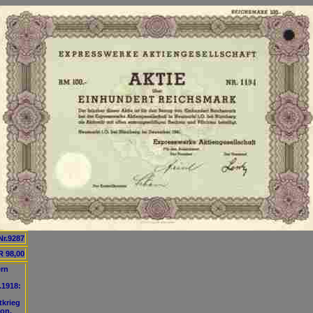
Nr.9287
 98,00
ern
.1918:
tkrieg
ion.