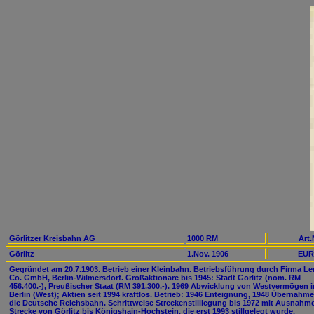
Görlitzer Kreisbahn AG
1000 RM
Art.
Görlitz
1.Nov. 1906
EUR
Gegründet am 20.7.1903. Betrieb einer Kleinbahn. Betriebsführung durch Firma Le
Co. GmbH, Berlin-Wilmersdorf. Großaktionäre bis 1945: Stadt Görlitz (nom. RM
456.400.-), Preußischer Staat (RM 391.300.-). 1969 Abwicklung von Westvermögen i
Berlin (West); Aktien seit 1994 kraftlos. Betrieb: 1946 Enteignung, 1948 Übernahm
die Deutsche Reichsbahn. Schrittweise Streckenstilllegung bis 1972 mit Ausnahme
Strecke von Görlitz bis Königshain-Hochstein, die erst 1993 stillgelegt wurde.