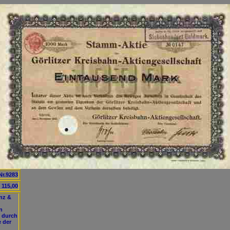
Nr.9283
 115,00
nz &
n
e durch
 der