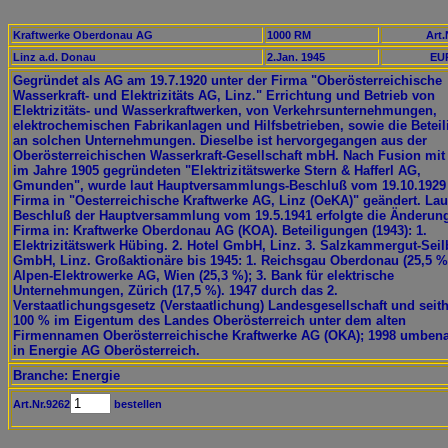
Kraftwerke Oberdonau AG
1000 RM
Art.
Linz a.d. Donau
2.Jan. 1945
EUR
Gegründet als AG am 19.7.1920 unter der Firma "Oberösterreichische
Wasserkraft- und Elektrizitäts AG, Linz." Errichtung und Betrieb von
Elektrizitäts- und Wasserkraftwerken, von Verkehrsunternehmungen,
elektrochemischen Fabrikanlagen und Hilfsbetrieben, sowie die Betei
an solchen Unternehmungen. Dieselbe ist hervorgegangen aus der
Oberösterreichischen Wasserkraft-Gesellschaft mbH. Nach Fusion mit
im Jahre 1905 gegründeten "Elektrizitätswerke Stern & Hafferl AG,
Gmunden", wurde laut Hauptversammlungs-Beschluß vom 19.10.1929
Firma in "Oesterreichische Kraftwerke AG, Linz (OeKA)" geändert. Lau
Beschluß der Hauptversammlung vom 19.5.1941 erfolgte die Änderun
Firma in: Kraftwerke Oberdonau AG (KOA). Beteiligungen (1943): 1.
Elektrizitätswerk Hübing. 2. Hotel GmbH, Linz. 3. Salzkammergut-Sei
GmbH, Linz. Großaktionäre bis 1945: 1. Reichsgau Oberdonau (25,5 %)
Alpen-Elektrowerke AG, Wien (25,3 %); 3. Bank für elektrische
Unternehmungen, Zürich (17,5 %). 1947 durch das 2.
Verstaatlichungsgesetz (Verstaatlichung) Landesgesellschaft und seit
100 % im Eigentum des Landes Oberösterreich unter dem alten
Firmennamen Oberösterreichische Kraftwerke AG (OKA); 1998 umben
in Energie AG Oberösterreich.
Branche: Energie
Art.Nr.9262
bestellen