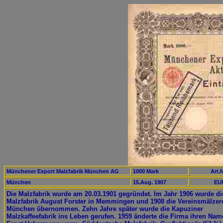
Münchener Export Malzfabrik München AG
1000 Mark
Art.N
München
15.Aug. 1907
EUR
Die Malzfabrik wurde am 20.03.1901 gegründet. Im Jahr 1906 wurde di
Malzfabrik August Forster in Memmingen und 1908 die Vereinsmälzer
München übernommen. Zehn Jahre später wurde die Kapuziner
Malzkaffeefabrik ins Leben gerufen. 1959 änderte die Firma ihren Nam