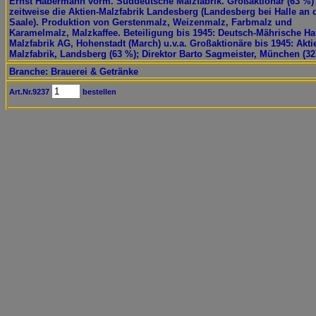
Ernst Habermann vorm. Süddeutsche Malzfabrik. Großaktionär (63 %)
zeitweise die Aktien-Malzfabrik Landesberg (Landesberg bei Halle an 
Saale). Produktion von Gerstenmalz, Weizenmalz, Farbmalz und
Karamelmalz, Malzkaffee. Beteiligung bis 1945: Deutsch-Mährische H
Malzfabrik AG, Hohenstadt (March) u.v.a. Großaktionäre bis 1945: Akti
Malzfabrik, Landsberg (63 %); Direktor Barto Sagmeister, München (32
Branche: Brauerei & Getränke
Art.Nr.9237
bestellen