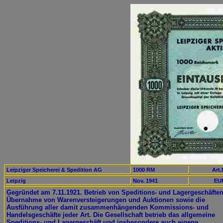
Leipziger Speicherei & Spedition AG
1000 RM
Art.
Leipzig
Nov. 1941
EUR
Gegründet am 7.11.1921. Betrieb von Speditions- und Lagergeschäften
Übernahme von Warenversteigerungen und Auktionen sowie die
Ausführung aller damit zusammenhängenden Kommissions- und
Handelsgeschäfte jeder Art. Die Gesellschaft betrieb das allgemeine
Speditions- und Lagergeschäft und insbesondere auch eigene