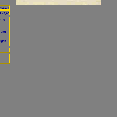
Nr.9134
 45,00
lung
- und
rigen