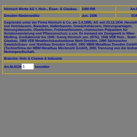
Höntsch Werke AG f. Holz-, Eisen- & Glasbau
1000 RM
Art.
Dresden-Niedersedlitz
Jun. 1936
EUR
Gegründet unter der Firma Höntsch & Co. am 1.4.1895; AG seit 23.12.1934. Herstel
von Holzhäusern, Baracken, Hallenbauten, Gewächshäusern, Heizungsanlagen,
Heizungskesseln, Oberlichten, Frühbeetfenstern, chemischen Präparaten für
Holzkonservierung und Pflanzenschutz u.v.m. Es bestand ein Zweigwerk in Wien-
Mödling. Großaktionär bis 1945: Georg Höntsch sen. (97%). 1946 VEB Holz-, Stahl
Glasbau, 1969 VEB Metalleichtbaukombinat Werk Dresden, 1990 Sächsischer
Gewächshaus- und Stahlbau Dresden GmbH, 1991 MBM Metallbau Dresden GmbH
(Tochterfirma der MBM Metallbau Möckmühl GmbH), 2001 Trennung von der bishe
Muttergesellschaft.
Branche: Holz & Chemie & Industrie
Art.Nr.9134
bestellen