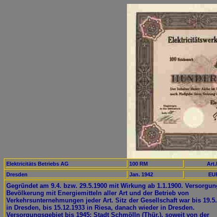
Elektricitäts Betriebs AG
100 RM
Art.
Dresden
Jan. 1942
EUR
Gegründet am 9.4. bzw. 29.5.1900 mit Wirkung ab 1.1.1900. Versorgun
Bevölkerung mit Energiemitteln aller Art und der Betrieb von
Verkehrsunternehmungen jeder Art. Sitz der Gesellschaft war bis 19.5
in Dresden, bis 15.12.1933 in Riesa, danach wieder in Dresden.
Versorgungsgebiet bis 1945: Stadt Schmölln (Thür.), soweit von der