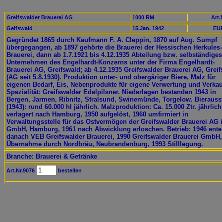
Greifswalder Brauerei AG
1000 RM
Art.
Geifswald
15.Jan. 1942
EUR
Gegründet 1865 durch Kaufmann F. A. Cleppin, 1870 auf Aug. Sumpf
übergegangen, ab 1897 gehörte die Brauerei der Hessischen Herkules-
Brauerei, dann ab 1.7.1921 bis 4.12.1935 Abteilung bzw. selbständiges
Unternehmen des Engelhardt-Konzerns unter der Firma Engelhardt-
Brauerei AG, Greifswald; ab 4.12.1935 Greifswalder Brauerei AG, Grei
(AG seit 5.8.1930). Produktion unter- und obergäriger Biere, Malz für
eigenen Bedarf, Eis, Nebenprodukte für eigene Verwertung und Verkau
Spezialität: Greifswalder Edelpilsner. Niederlagen bestanden 1943 in
Bergen, Jarmen, Ribnitz, Stralsund, Swinemünde, Torgelow. Bierauss
(1943): rund 60.000 hl jährlich. Malzproduktion: Ca. 15.000 Ztr. jährlich
verlagert nach Hamburg, 1950 aufgelöst, 1960 umfirmiert in
Verwaltungsstelle für das Ostvermögen der Greifswalder Brauerei AG i
GmbH, Hamburg, 1961 nach Abwicklung erloschen. Betrieb: 1946 ente
danach VEB Greifswalder Brauerei, 1990 Greifswalder Brauerei GmbH,
Übernahme durch Nordbräu, Neubrandenburg, 1993 Stilllegung.
Branche: Brauerei & Getränke
Art.Nr.9076
bestellen