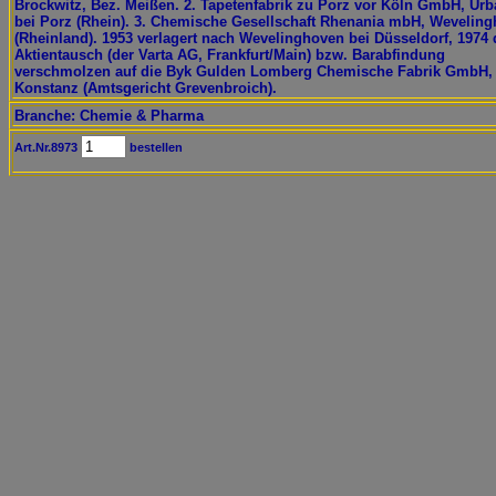
Brockwitz, Bez. Meißen. 2. Tapetenfabrik zu Porz vor Köln GmbH, Ur
bei Porz (Rhein). 3. Chemische Gesellschaft Rhenania mbH, Wevelin
(Rheinland). 1953 verlagert nach Wevelinghoven bei Düsseldorf, 1974
Aktientausch (der Varta AG, Frankfurt/Main) bzw. Barabfindung
verschmolzen auf die Byk Gulden Lomberg Chemische Fabrik GmbH,
Konstanz (Amtsgericht Grevenbroich).
Branche: Chemie & Pharma
Art.Nr.8973
bestellen