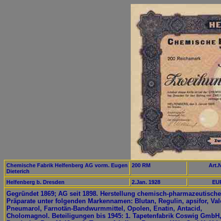
Chemische Fabrik Helfenberg AG vorm. Eugen
200 RM
Art.N
Dieterich
Helfenberg b. Dresden
2.Jan. 1928
EUR
Gegründet 1869; AG seit 1898. Herstellung chemisch-pharmazeutische
Präparate unter folgenden Markennamen: Blutan, Regulin, apsifor, Val
Pneumarol, Farnotän-Bandwurmmittel, Opolen, Enatin, Antacid,
Cholomagnol. Beteiligungen bis 1945: 1. Tapetenfabrik Coswig GmbH