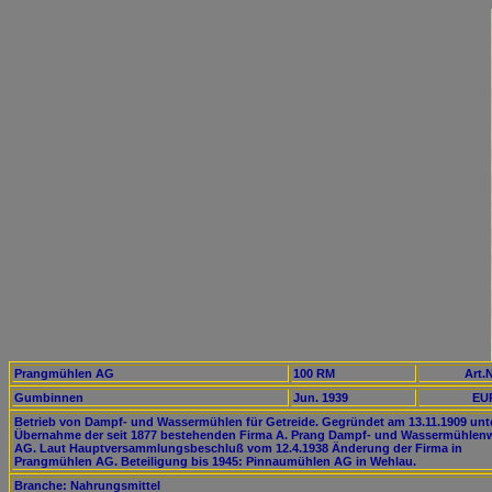
Prangmühlen AG
100 RM
Art.N
Gumbinnen
Jun. 1939
EUR
Betrieb von Dampf- und Wassermühlen für Getreide. Gegründet am 13.11.1909 unt
Übernahme der seit 1877 bestehenden Firma A. Prang Dampf- und Wassermühlen
AG. Laut Hauptversammlungsbeschluß vom 12.4.1938 Änderung der Firma in
Prangmühlen AG. Beteiligung bis 1945: Pinnaumühlen AG in Wehlau.
Branche: Nahrungsmittel