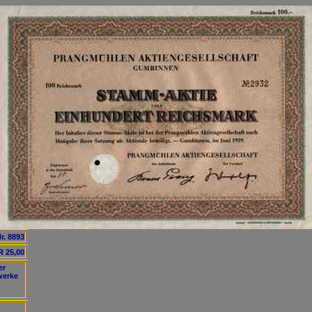
r. 8893
 25,00
er
werke