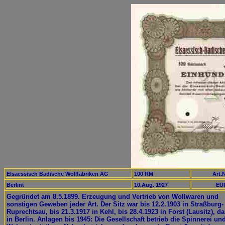
Elsaessisch Badische Wollfabriken AG
100 RM
Art.N
Berlint
10.Aug. 1927
EUR
Gegründet am 8.5.1899. Erzeugung und Vertrieb von Wollwaren und
sonstigen Geweben jeder Art. Der Sitz war bis 12.2.1903 in Straßburg-
Ruprechtsau, bis 21.3.1917 in Kehl, bis 28.4.1923 in Forst (Lausitz), d
in Berlin. Anlagen bis 1945: Die Gesellschaft betrieb die Spinnerei un