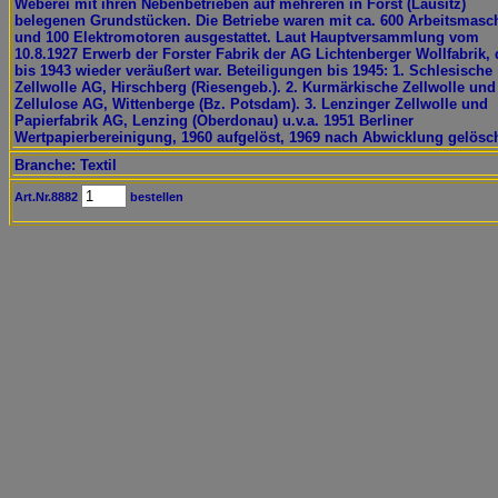
Weberei mit ihren Nebenbetrieben auf mehreren in Forst (Lausitz)
belegenen Grundstücken. Die Betriebe waren mit ca. 600 Arbeitsmasc
und 100 Elektromotoren ausgestattet. Laut Hauptversammlung vom
10.8.1927 Erwerb der Forster Fabrik der AG Lichtenberger Wollfabrik, 
bis 1943 wieder veräußert war. Beteiligungen bis 1945: 1. Schlesische
Zellwolle AG, Hirschberg (Riesengeb.). 2. Kurmärkische Zellwolle und
Zellulose AG, Wittenberge (Bz. Potsdam). 3. Lenzinger Zellwolle und
Papierfabrik AG, Lenzing (Oberdonau) u.v.a. 1951 Berliner
Wertpapierbereinigung, 1960 aufgelöst, 1969 nach Abwicklung gelösch
Branche: Textil
Art.Nr.8882
bestellen