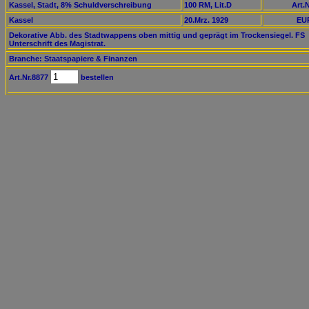
Kassel, Stadt, 8% Schuldverschreibung
100 RM, Lit.D
Art.N
Kassel
20.Mrz. 1929
EUR
Dekorative Abb. des Stadtwappens oben mittig und geprägt im Trockensiegel. FS
Unterschrift des Magistrat.
Branche: Staatspapiere & Finanzen
Art.Nr.8877
bestellen