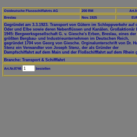
Ostdeutsche Flussschiffahrts AG
200 RM
Art.N
Breslau
Nov. 1925
EUR
Gegründet am 3.3.1923. Transport von Gütern im Schleppverkehr auf 
Oder und Elbe sowie deren Nebenflüssen und Kanälen. Großaktionär 
1945: Bergwerksgesellschaft G. v. Giesche's Erben, Breslau, eines der
größten Bergbau- und Industrieunternehmen im Deutschen Reich,
gegründet 1704 von Georg von Giesche. Orginalunterschrift von Dr. H
Stenz ein Verwandter von Joseph Stenz, der als Gründer der
Dampfschiffahrt auf dem Main und der Floßschifffahrt auf dem Rhein g
Branche: Transport & Schifffahrt
Art.Nr.8746
bestellen