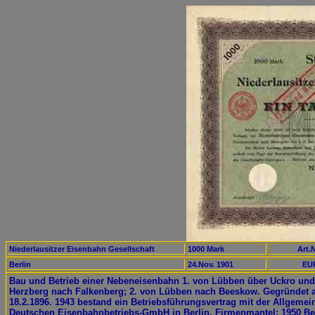
Niederlausitzer Eisenbahn Gesellschaft
1000 Mark
Art.N
Berlin
24.Nov. 1901
EUR
Bau und Betrieb einer Nebeneisenbahn 1. von Lübben über Uckro und 
Herzberg nach Falkenberg; 2. von Lübben nach Beeskow. Gegründet
18.2.1896. 1943 bestand ein Betriebsführungsvertrag mit der Allgemei
Deutschen Eisenbahnbetriebs-GmbH in Berlin. Firmenmantel: 1950 Be