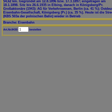
54,62 km. Gegründet am 12.8.1896 bzw. 17.3.1897; eingetragen am
18.1.1898. Sitz bis 26.6.1935 in Elbing, danach in Königsberg/Pr.
Großaktionäre (1943): AG für Verkehrswesen, Berlin (ca. 41 %); Ostde
Eisenbahn-Gesellschaft, Königsberg (Pr.) (ca. 35 %). Heute ist die Str
(KBS 503a der polnischen Bahn) wieder in Betrieb
Branche: Eisenbahn
Art.Nr.8430
bestellen