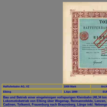
Haffuferbahn AG, VZ
1000 Mark
Art.N
Elbing
1.Apr. 1899
EUR
Bau und Betrieb einer eingeleisigen vollspurigen Kleinbahn (48,34 km
Lokomotivbetrieb von Elbing über Wogenap, Reimannsfelde, Lenzen,
Cadinen, Tolkemit, Frauenburg nach Braunsberg. Länge inkl. Nebenge