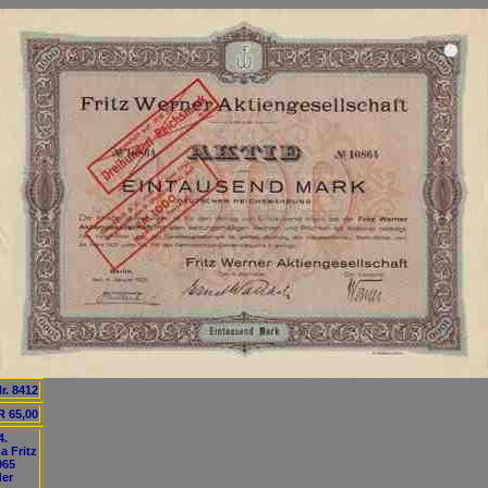
r. 8412
 65,00
4.
a Fritz
965
der