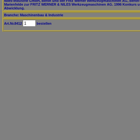
Niles-Industrie GmbH, Berlin und der Fritz Werner Werkzeugmaschinen AG, Berlin
Marienfelde zur FRITZ WERNER & NILES Werkzeugmaschinen AG. 1996 Konkurs 
Abwicklung.
Branche: Maschinenbau & Industrie
Art.Nr.8412
bestellen