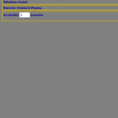
Billwärder GmbH.
Branche: Chemie & Pharma
Art.Nr.8402
bestellen