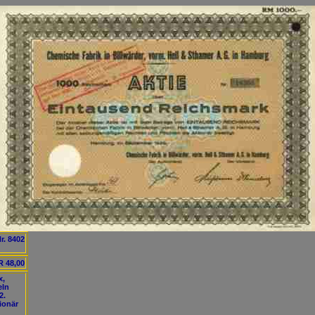
r. 8402
 48,00
x,
eln
2.
ionär