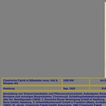
Chemische Fabrik in Billwärder vorm. Hell &
1000 RM
Art.N
Sthamer AG
Hamburg
Sep. 1929
EUR
Herstellung von Schwerchemikalien und Pflanzenschutzmitteln, Kalisalpeter, Bora
Borsäure und sonstigen Borprodukten, Chromoxyd, Schädlingsbekämpfungsmitt
aller Art. Beteiligungen (1943): 1. Deutsche Borax-Vereinigung GmbH in Hamburg. 
Sioto GmbH, Hamburg. 3. Schwefelkohlenstoff GmbH in Frankfurt (Main). Großakt
(1943): Dr. Jacob, Chemische Fabrik GmbH, Kreuznach. 1962 Chemische Fabrik