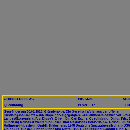
Gebrüder Dippe AG
1000 Mark
Art.N
Quedlinburg
19.Mai 1917
EUR
Gegründet am 30.01.1915. Gründeraktie. Die Gesellschaft ist aus der offenen
Handelsgesellschaft Gebr. Dippe hervorgegangen. Großaktionäre damals vor 1945
Landesökonomierat F. v. Dippe's Erben, Dir. Carl Esche, Quedlinburg; Dr. jur. Fritz 
München; Dessauer Werke für Zucker- und Chemische Industrie AG, Dessau; Zuck
Raffinerie Hildesheim GmbH, Hildesheim. 1946 Deutsche Saatgutgesellschaft (DSG
Gründung aus den Firmen Dippe und Mette, 1990 Quedlinburger Saatgut GmbH.