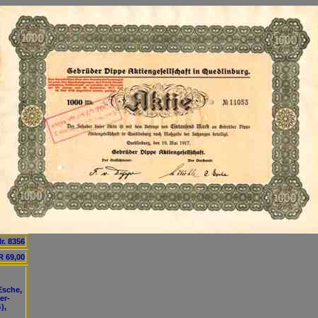
r. 8356
 69,00
:
Esche,
er-
),