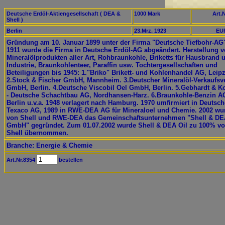
Deutsche Erdöl-Aktiengesellschaft ( DEA &
1000 Mark
Art.N
Shell )
Berlin
23.Mrz. 1923
EUR
Gründung am 10. Januar 1899 unter der Firma "Deutsche Tiefbohr-AG
1911 wurde die Firma in Deutsche Erdöl-AG abgeändert. Herstellung 
Mineralölprodukten aller Art, Rohbraunkohle, Briketts für Hausbrand 
Industrie, Braunkohlenteer, Paraffin usw. Tochtergesellschaften und
Beteiligungen bis 1945: 1."Briko" Brikett- und Kohlenhandel AG, Leipz
2.Stock & Fischer GmbH, Mannheim. 3.Deutscher Mineralöl-Verkaufsv
GmbH, Berlin. 4.Deutsche Viscobil Oel GmbH, Berlin. 5.Gebhardt & K
- Deutsche Schachtbau AG, Nordhansen-Harz. 6.Braunkohle-Benzin A
Berlin u.v.a. 1948 verlagert nach Hamburg. 1970 umfirmiert in Deutsch
Texaco AG, 1989 in RWE-DEA AG für Mineraloel und Chemie. 2002 wu
von Shell und RWE-DEA das Gemeinschaftsunternehmen "Shell & DE
GmbH" gegründet. Zum 01.07.2002 wurde Shell & DEA Oil zu 100% v
Shell übernommen.
Branche: Energie & Chemie
Art.Nr.8354
bestellen