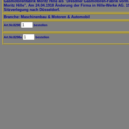
Gasmotorenfabrik Moritz Hille als "Dresdner Gasmotoren-Fabrik vorm
Moritz Hille". Am 24.04.1918 Änderung der Firma in Hille-Werke AG. 1
Sitzverlegung nach Düsseldorf.
Branche: Maschinenbau & Motoren & Automobil
Art.Nr.8298
bestellen
Art.Nr.8298a
bestellen