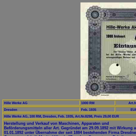
Hille Werke AG
1000 RM
Art.N
Dresden
Feb. 1935
EUR
Hille Werke AG, 100 RM, Dresden, Feb. 1935, Art.Nr.8298, Preis 29,00 EUR
Herstellung und Verkauf von Maschinen, Apparaten und
Beförderungsmitteln aller Art. Gegründet am 29.09.1892 mit Wirkung 
01.01.1892 unter Übernahme der seit 1884 bestehenden Firma Dresdne