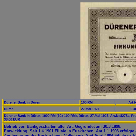
Dürener Bank in Düren
100 RM
Art.N
Düren
27.Mai 1927
EUR
Dürener Bank in Düren, 1000 RM (10x 100 RM), Düren, 27.Mai 1927, Art.Nr.8275a, Pre
38,00 EUR
Betrieb von Bankgeschäften aller Art. Gegründet am 30.3.1898.
Entwicklung: Seit 1.4.1901 Filiale in Euskirchen. Am 1.1.1903 erfolgte 
Angliederung der Euskirchener Volksbank. Seit April 1904 Filiale in Jü