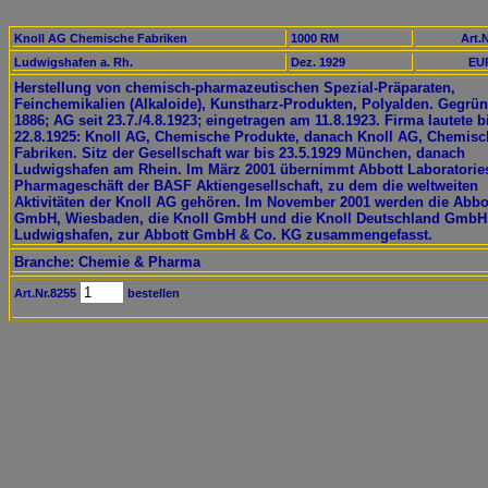
Knoll AG Chemische Fabriken
1000 RM
Art.N
Ludwigshafen a. Rh.
Dez. 1929
EUR
Herstellung von chemisch-pharmazeutischen Spezial-Präparaten,
Feinchemikalien (Alkaloide), Kunstharz-Produkten, Polyalden. Gegrün
1886; AG seit 23.7./4.8.1923; eingetragen am 11.8.1923. Firma lautete b
22.8.1925: Knoll AG, Chemische Produkte, danach Knoll AG, Chemisc
Fabriken. Sitz der Gesellschaft war bis 23.5.1929 München, danach
Ludwigshafen am Rhein. Im März 2001 übernimmt Abbott Laboratorie
Pharmageschäft der BASF Aktiengesellschaft, zu dem die weltweiten
Aktivitäten der Knoll AG gehören. Im November 2001 werden die Abbo
GmbH, Wiesbaden, die Knoll GmbH und die Knoll Deutschland GmbH
Ludwigshafen, zur Abbott GmbH & Co. KG zusammengefasst.
Branche: Chemie & Pharma
Art.Nr.8255
bestellen