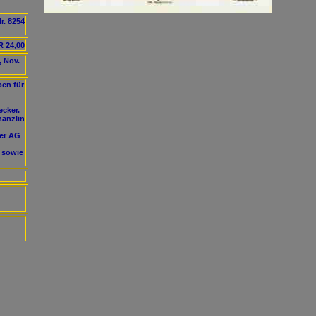
r. 8254
 24,00
, Nov.
pen für
ecker.
hanzlin
ker AG
 sowie