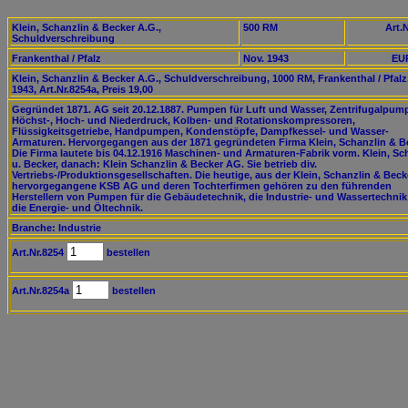
Klein, Schanzlin & Becker A.G.,
500 RM
Art.N
Schuldverschreibung
Frankenthal / Pfalz
Nov. 1943
EUR
Klein, Schanzlin & Becker A.G., Schuldverschreibung, 1000 RM, Frankenthal / Pfalz
1943, Art.Nr.8254a, Preis 19,00
Gegründet 1871. AG seit 20.12.1887. Pumpen für Luft und Wasser, Zentrifugalpum
Höchst-, Hoch- und Niederdruck, Kolben- und Rotationskompressoren,
Flüssigkeitsgetriebe, Handpumpen, Kondenstöpfe, Dampfkessel- und Wasser-
Armaturen. Hervorgegangen aus der 1871 gegründeten Firma Klein, Schanzlin & B
Die Firma lautete bis 04.12.1916 Maschinen- und Armaturen-Fabrik vorm. Klein, Sc
u. Becker, danach: Klein Schanzlin & Becker AG. Sie betrieb div.
Vertriebs-/Produktionsgesellschaften. Die heutige, aus der Klein, Schanzlin & Bec
hervorgegangene KSB AG und deren Tochterfirmen gehören zu den führenden
Herstellern von Pumpen für die Gebäudetechnik, die Industrie- und Wassertechnik
die Energie- und Öltechnik.
Branche: Industrie
Art.Nr.8254
bestellen
Art.Nr.8254a
bestellen