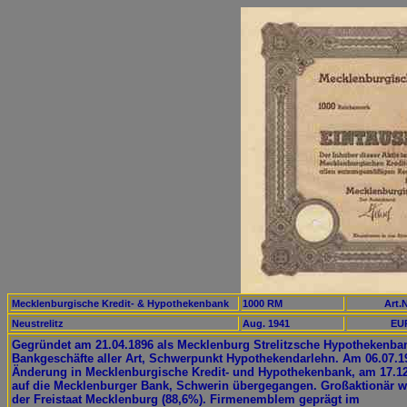
Mecklenburgische Kredit- & Hypothekenbank
1000 RM
Art.N
Neustrelitz
Aug. 1941
EUR
Gegründet am 21.04.1896 als Mecklenburg Strelitzsche Hypothekenba
Bankgeschäfte aller Art, Schwerpunkt Hypothekendarlehn. Am 06.07.1
Änderung in Mecklenburgische Kredit- und Hypothekenbank, am 17.1
auf die Mecklenburger Bank, Schwerin übergegangen. Großaktionär w
der Freistaat Mecklenburg (88,6%). Firmenemblem geprägt im