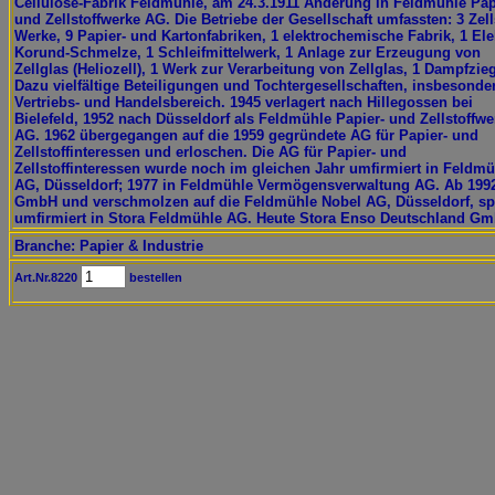
Cellulose-Fabrik Feldmühle, am 24.3.1911 Änderung in Feldmühle Pap
und Zellstoffwerke AG. Die Betriebe der Gesellschaft umfassten: 3 Zells
Werke, 9 Papier- und Kartonfabriken, 1 elektrochemische Fabrik, 1 Ele
Korund-Schmelze, 1 Schleifmittelwerk, 1 Anlage zur Erzeugung von
Zellglas (Heliozell), 1 Werk zur Verarbeitung von Zellglas, 1 Dampfzieg
Dazu vielfältige Beteiligungen und Tochtergesellschaften, insbesonde
Vertriebs- und Handelsbereich. 1945 verlagert nach Hillegossen bei
Bielefeld, 1952 nach Düsseldorf als Feldmühle Papier- und Zellstoffwe
AG. 1962 übergegangen auf die 1959 gegründete AG für Papier- und
Zellstoffinteressen und erloschen. Die AG für Papier- und
Zellstoffinteressen wurde noch im gleichen Jahr umfirmiert in Feldmü
AG, Düsseldorf; 1977 in Feldmühle Vermögensverwaltung AG. Ab 199
GmbH und verschmolzen auf die Feldmühle Nobel AG, Düsseldorf, sp
umfirmiert in Stora Feldmühle AG. Heute Stora Enso Deutschland Gm
Branche: Papier & Industrie
Art.Nr.8220
bestellen