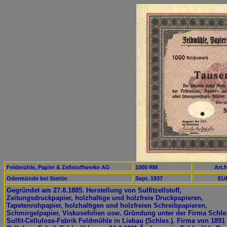
Feldmühle, Papier & Zellstoffwerke AG
1000 RM
Art.N
Odermünde bei Stettin
Sept. 1937
EUR
Gegründet am 27.8.1885. Herstellung von Sulfitzellstoff,
Zeitungsdruckpapier, holzhaltige und holzfreie Druckpapieren,
Tapetenrohpapier, holzhaltigen und holzfreien Schreibpapieren,
Schmirgelpapier, Viskosefolien usw. Gründung unter der Firma Schle
Sulfit-Cellulose-Fabrik Feldmühle in Liebau (Schles.). Firma von 1891 