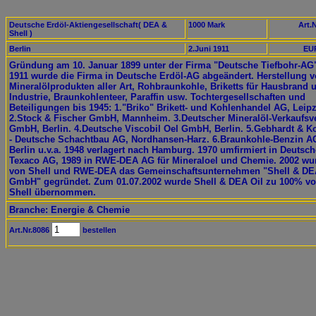
Deutsche Erdöl-Aktiengesellschaft( DEA &
1000 Mark
Art.N
Shell )
Berlin
2.Juni 1911
EUR
Gründung am 10. Januar 1899 unter der Firma "Deutsche Tiefbohr-AG
1911 wurde die Firma in Deutsche Erdöl-AG abgeändert. Herstellung 
Mineralölprodukten aller Art, Rohbraunkohle, Briketts für Hausbrand 
Industrie, Braunkohlenteer, Paraffin usw. Tochtergesellschaften und
Beteiligungen bis 1945: 1."Briko" Brikett- und Kohlenhandel AG, Leipz
2.Stock & Fischer GmbH, Mannheim. 3.Deutscher Mineralöl-Verkaufsv
GmbH, Berlin. 4.Deutsche Viscobil Oel GmbH, Berlin. 5.Gebhardt & K
- Deutsche Schachtbau AG, Nordhansen-Harz. 6.Braunkohle-Benzin A
Berlin u.v.a. 1948 verlagert nach Hamburg. 1970 umfirmiert in Deutsch
Texaco AG, 1989 in RWE-DEA AG für Mineraloel und Chemie. 2002 wu
von Shell und RWE-DEA das Gemeinschaftsunternehmen "Shell & DE
GmbH" gegründet. Zum 01.07.2002 wurde Shell & DEA Oil zu 100% v
Shell übernommen.
Branche: Energie & Chemie
Art.Nr.8086
bestellen