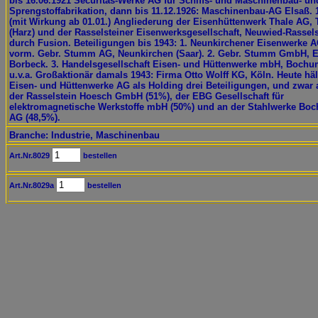
bis 16.06.1921 Securitas-Werke AG für Schiffs- und Maschinenbau- un
Sprengstoffabrikation, dann bis 11.12.1926: Maschinenbau-AG Elsaß. 
(mit Wirkung ab 01.01.) Angliederung der Eisenhüttenwerk Thale AG, 
(Harz) und der Rasselsteiner Eisenwerksgesellschaft, Neuwied-Rassels
durch Fusion. Beteiligungen bis 1943: 1. Neunkirchener Eisenwerke 
vorm. Gebr. Stumm AG, Neunkirchen (Saar). 2. Gebr. Stumm GmbH, 
Borbeck. 3. Handelsgesellschaft Eisen- und Hüttenwerke mbH, Boch
u.v.a. Großaktionär damals 1943: Firma Otto Wolff KG, Köln. Heute häl
Eisen- und Hüttenwerke AG als Holding drei Beteiligungen, und zwar 
der Rasselstein Hoesch GmbH (51%), der EBG Gesellschaft für
elektromagnetische Werkstoffe mbH (50%) und an der Stahlwerke Bo
AG (48,5%).
Branche: Industrie, Maschinenbau
Art.Nr.8029
bestellen
Art.Nr.8029a
bestellen