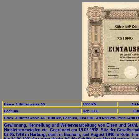
Eisen- & Hüttenwerke AG
1000 RM
Art.N
Bochum
Dez. 1936
EUR
Eisen- & Hüttenwerke AG, 1000 RM, Bochum, Juni 1940, Art.Nr.8029a, Preis 14,00 
Gewinnung, Herstellung und Weiterverarbeitung von Eisen und Stahl,
Nichteisenmetallen etc. Gegründet am 19.03.1918. Sitz der Gesellschaf
03.05.1919 in Harburg, dann in Bochum, seit August 1940 in Köln. Fi