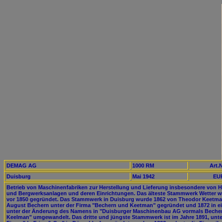
DEMAG AG
1000 RM
Art.N
Duisburg
Mai 1942
EUR
Betrieb von Maschinenfabriken zur Herstellung und Lieferung insbesondere von H
und Bergwerksanlagen und deren Einrichtungen. Das älteste Stammwerk Wetter 
vor 1850 gegründet. Das Stammwerk in Duisburg wurde 1862 von Theodor Keetm
August Bechern unter der Firma "Bechern und Keetman" gegründet und 1872 in e
unter der Änderung des Namens in "Duisburger Maschinenbau AG vormals Beche
Keelman" umgewandelt. Das dritte und jüngste Stammwerk ist im Jahre 1891, unte