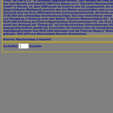
Firma "de Fries & Co." in Düsseldorf gegründet worden. 1893 verlegte die Firma ih
Sitz nach Benrath und wandelte 1896 ihren Namen um in "Benrather Maschinenfab
GmbH" in Benrath. Im Jahre 1898 wurde die GmbH in eine AG umgewandelt. Um 
längst fühlbaren Wettbewerb zwischen den drei Werken auszuschalten, kam es z
Abschluß einer am 01.01.1909 beginnenden Interessengemeinschaft, der bereits a
27.06.1910 eine vollständige Verschmelzung folgte. Das neue Unternehmen erhielt 
und Verwaltung in Duisburg unter dem Namen "Deutsche Maschinenfabrik AG". 
05.05.1928 Änderung der Firma in Maschinenbau-Unternehmungen AG. Am 18.12.
wurde das Vermögen der "Demag AG" auf die Maschinenbau-Unternehmungen AG
Hauptgesellschafterin gemäß den Vorschriften des Gesetzes über die Umwandlun
Kapitalgesellschaften vom 05.07.1934 übertragen und die Firma der Muag in "De
geändert. 1972-1974 vom Mannesmann-Konzern übernommen.
Branche: Maschinenbau & Industrie
Art.Nr.8012
bestellen