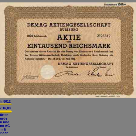
r. 8012
 16,00
ütten-
wurde
an und
ine AG
rn &
r der