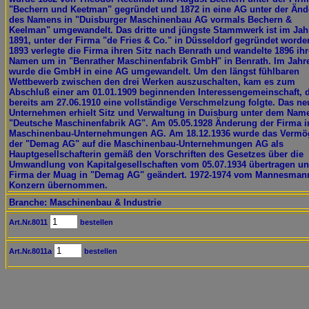
"Bechern und Keetman" gegründet und 1872 in eine AG unter der Än
des Namens in "Duisburger Maschinenbau AG vormals Bechern &
Keelman" umgewandelt. Das dritte und jüngste Stammwerk ist im Jah
1891, unter der Firma "de Fries & Co." in Düsseldorf gegründet worde
1893 verlegte die Firma ihren Sitz nach Benrath und wandelte 1896 ih
Namen um in "Benrather Maschinenfabrik GmbH" in Benrath. Im Jahr
wurde die GmbH in eine AG umgewandelt. Um den längst fühlbaren
Wettbewerb zwischen den drei Werken auszuschalten, kam es zum
Abschluß einer am 01.01.1909 beginnenden Interessengemeinschaft, 
bereits am 27.06.1910 eine vollständige Verschmelzung folgte. Das ne
Unternehmen erhielt Sitz und Verwaltung in Duisburg unter dem Nam
"Deutsche Maschinenfabrik AG". Am 05.05.1928 Änderung der Firma i
Maschinenbau-Unternehmungen AG. Am 18.12.1936 wurde das Vermö
der "Demag AG" auf die Maschinenbau-Unternehmungen AG als
Hauptgesellschafterin gemäß den Vorschriften des Gesetzes über die
Umwandlung von Kapitalgesellschaften vom 05.07.1934 übertragen un
Firma der Muag in "Demag AG" geändert. 1972-1974 vom Mannesman
Konzern übernommen.
Branche: Maschinenbau & Industrie
Art.Nr.8011
bestellen
Art.Nr.8011a
bestellen