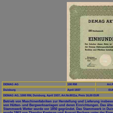
DEMAG AG
100 RM
Art.
Duisburg
April 1937
EUR
DEMAG AG, 1000 RM, Duisburg, April 1937, Art.Nr.8011a, Preis 16,00 EUR
Betrieb von Maschinenfabriken zur Herstellung und Lieferung insbes
von Hütten- und Bergwerksanlagen und deren Einrichtungen. Das älte
Stammwerk Wetter wurde vor 1850 gegründet. Das Stammwerk in Dui
wurde 1862 von Theodor Keetman und August Bechern unter der Fir