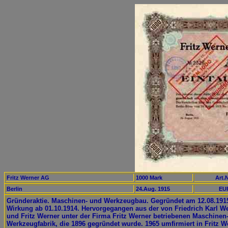
Fritz Werner AG
1000 Mark
Art.N
Berlin
24.Aug. 1915
EUR
Gründeraktie. Maschinen- und Werkzeugbau. Gegründet am 12.08.191
Wirkung ab 01.10.1914. Hervorgegangen aus der von Friedrich Karl W
und Fritz Werner unter der Firma Fritz Werner betriebenen Maschinen
Werkzeugfabrik, die 1896 gegründet wurde. 1965 umfirmiert in Fritz W